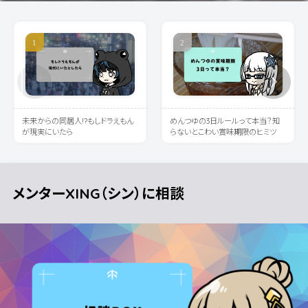
未来からの同居人!?もしドラえもん
めんつゆの3日ルールって本当？知
が現実にいたら
らないとこわい賞味期限のヒミツ
メンターXING（シン）に相談