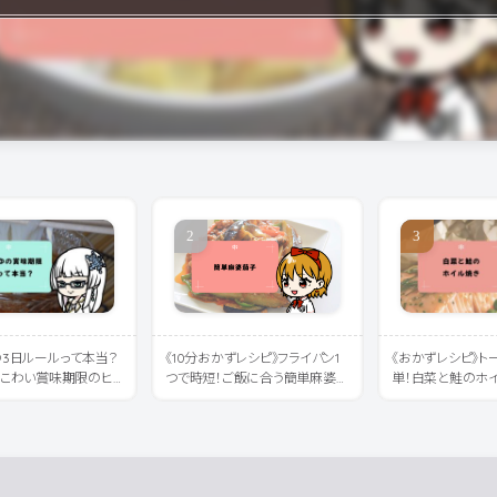
3日ルールって本当？
《10分おかずレシピ》フライパン1
《おかずレシピ》ト
とこわい賞味期限のヒ
つで時短！ご飯に合う簡単麻婆茄
単！白菜と鮭のホ
子レシピ