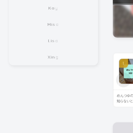
Kay
Misa
Lisa
Xing
めんつゆの
知らない
ミツ