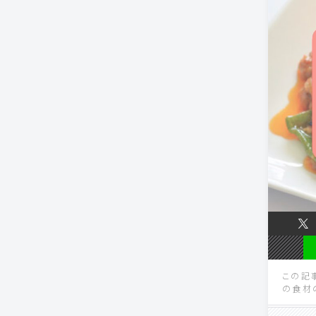
この記
の食材