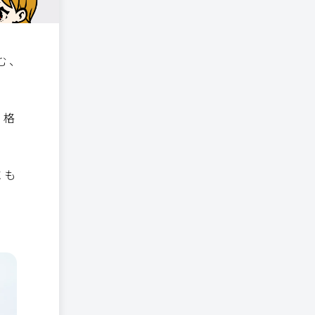
む、
本格
にも