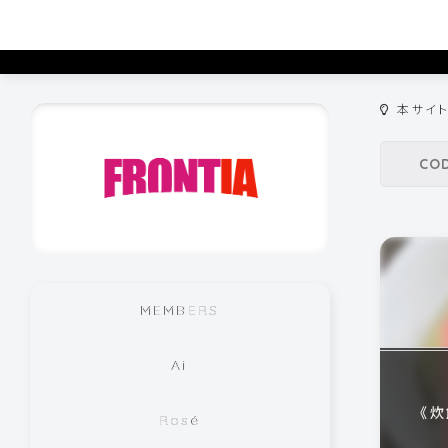
本サイ
MEMBERS
Ai
《
Rosé