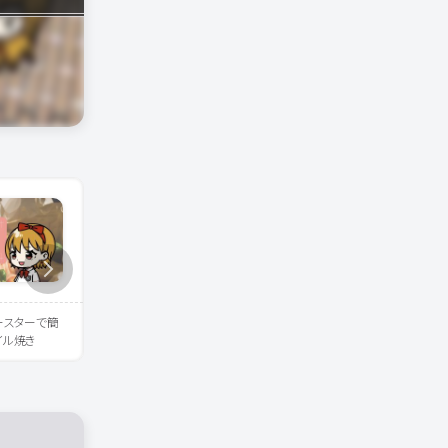
ースターで簡
《副菜レシピ》白菜大量消費に
《料理まとめ》たくさんの白
イル焼き
も！白菜とツナの無限サラダ
大量消費するレシピ メイ
ずや副菜、鍋やスープも！