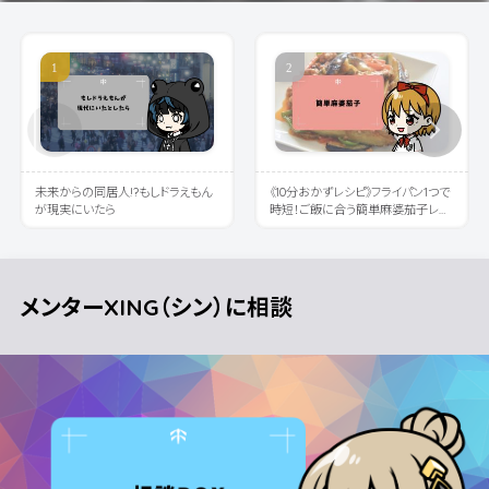
未来からの同居人!?もしドラえもん
《10分おかずレシピ》フライパン1つで
が現実にいたら
時短！ご飯に合う簡単麻婆茄子レシ
ピ
メンターXING（シン）に相談