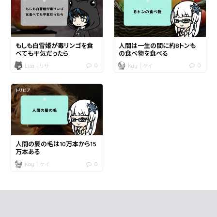
もしも白雪姫が毒リンゴを食
人間は一生の間に約8トンも
べても平気だったら
の食べ物を食べる
0
0
Lisa｜リサ
Kay｜ケイ
トリビア
人間の髪の毛は10万本から15
万本ある
0
Kay｜ケイ