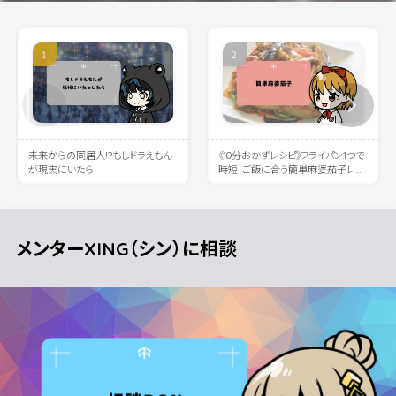
未来からの同居人!?もしドラえもん
《10分おかずレシピ》フライパン1つで
が現実にいたら
時短！ご飯に合う簡単麻婆茄子レシ
ピ
メンターXING（シン）に相談