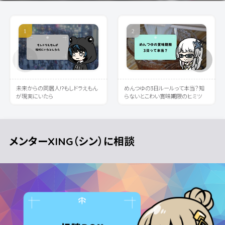
未来からの同居人!?もしドラえもん
めんつゆの3日ルールって本当？知
が現実にいたら
らないとこわい賞味期限のヒミツ
メンターXING（シン）に相談