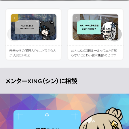
未来からの同居人!?もしドラえもん
めんつゆの3日ルールって本当？知
が現実にいたら
らないとこわい賞味期限のヒミツ
メンターXING（シン）に相談