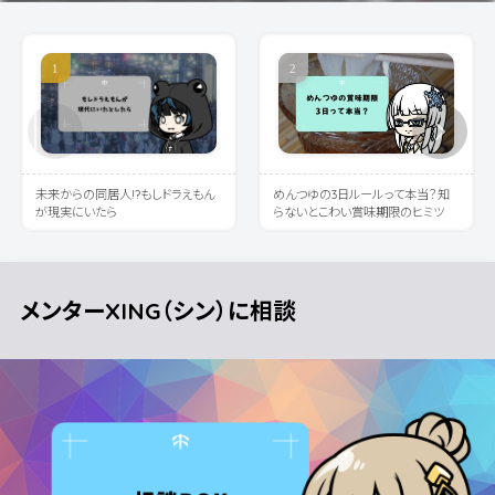
未来からの同居人!?もしドラえもん
めんつゆの3日ルールって本当？知
が現実にいたら
らないとこわい賞味期限のヒミツ
メンターXING（シン）に相談